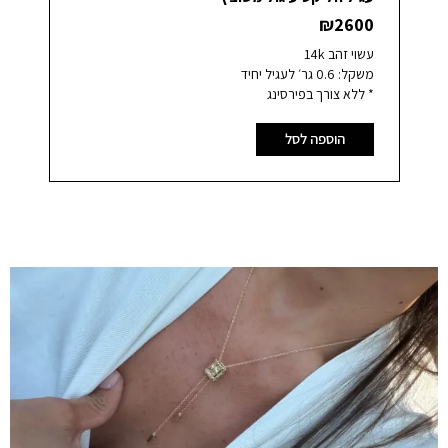
00
₪
2600
עשוי זהב 14k
עשוי
משקל: 0.6 גר׳ לעגיל יחיד
אורך: 5
* ללא צורך בפירסינג
עובי: 55
*נמ
הוספה לסל