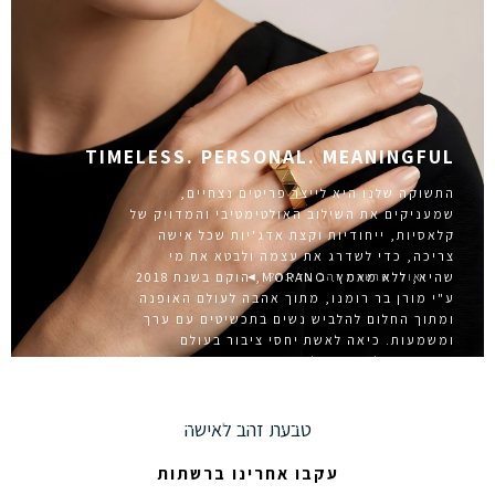
TIMELESS. PERSONAL. MEANINGFUL
התשוקה שלנו היא לייצר פריטים נצחיים,
שמעניקים את השילוב האולטימטיבי והמדויק של
קלאסיות, ייחודיות וקצת אדג'יות שכל אישה
צריכה, כדי לשדרג את עצמה ולבטא את מי
ואולי שרשרת זהב עדינה?
שהיא, ללא מאמץ. MORANO, הוקם בשנת 2018
◄
ע"י מורן בר רומנו, מתוך אהבה לעולם האופנה
ומתוך החלום להלביש נשים בתכשיטים עם ערך
ומשמעות. כיאה לאשת יחסי ציבור בעולם
האופנה והלייף סטייל, שיודעת את חשיבותו של
סיפור טוב שמעורר סקרנות, המשמעות היא
הרבה מעבר לתכשיט. כל תכשיט טומן בחובו
זיכרון, חוויה, מסע אישי, הנוצר משילוב ייחודי
טבעת זהב לאישה
ואינסופי של צורות, מספרים, ואותיות שיוצר את
ההרמוניה המשלימה אותך ומבטאת את מהותך.
עקבו אחרינו ברשתות