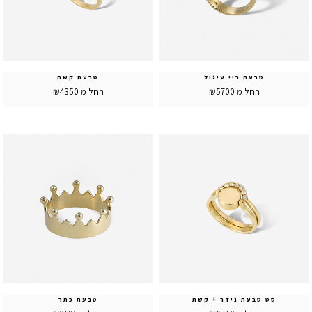
טבעת ריי עיגול
טבעת קשת
החל מ ₪5700
החל מ ₪4350
סט טבעת נידר + קשת
טבעת כתר