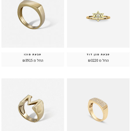
טבעת מגן דוד
טבעת מונו
החל מ ₪3220
החל מ ₪3915