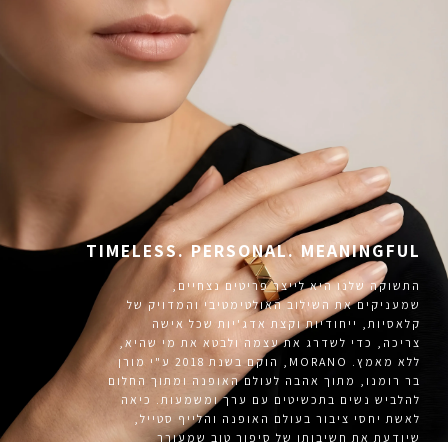
TIMELESS. PERSONAL. MEANINGFUL
התשוקה שלנו היא לייצר פריטים נצחיים,
שמעניקים את השילוב האולטימטיבי והמדויק של
קלאסיות, ייחודיות וקצת אדג'יות שכל אישה
צריכה, כדי לשדרג את עצמה ולבטא את מי שהיא,
ללא מאמץ. MORANO, הוקם בשנת 2018 ע"י מורן
בר רומנו, מתוך אהבה לעולם האופנה ומתוך החלום
להלביש נשים בתכשיטים עם ערך ומשמעות. כיאה
לאשת יחסי ציבור בעולם האופנה והלייף סטייל,
שיודעת את חשיבותו של סיפור טוב שמעורר