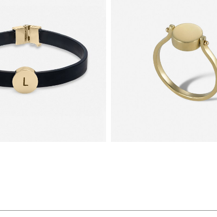
סמל עתיק בעל 
זמני. סמל העי