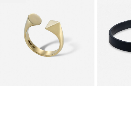
קולקציית תכשיטי העין של MORANO משלבת בין
משמעות לבין עיצוב אלגנטי ועל
ן נחשב במשך דורות לסמל של הגנה