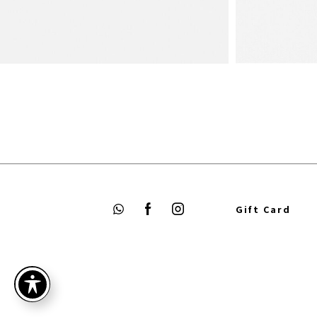
קטגוריית התכשיטים החדשים של MORANO מציגה
עדכניים ביותר של המותג. כל
יה נוצר מתוך השראה לעיצוב על
ן מינימליזם, משמעות אישית
ואסתטיקה נקייה. התכשיטים מיוצרים מזהב 14K
Gift Card
ידה תוך תשומת לב לפרטים הקטנים
יה תוכלו למצוא שרשראות, טבעות,
ם חדשים שמשלבים בין עיצוב מודרני
עלי משמעות אישית. תכשיטי
M נועדו ללוות אתכן ביום יום וגם ברגעים